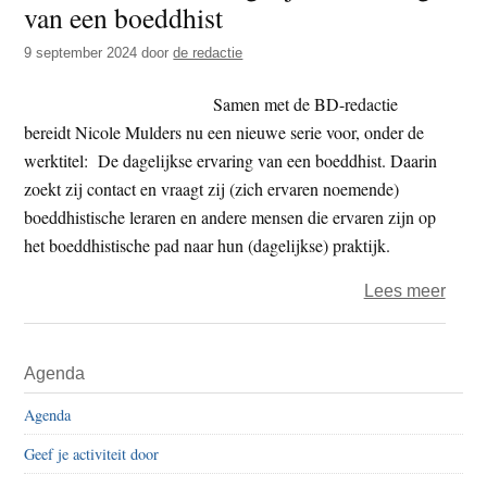
van een boeddhist
t
e
e
s
9 september 2024
door
de redactie
i
Samen met de BD-redactie
t
bereidt Nicole Mulders nu een nieuwe serie voor, onder de
e
werktitel: De dagelijkse ervaring van een boeddhist. Daarin
zoekt zij contact en vraagt zij (zich ervaren noemende)
boeddhistische leraren en andere mensen die ervaren zijn op
het boeddhistische pad naar hun (dagelijkse) praktijk.
over
Lees meer
Nieu
serie:
Primaire
Agenda
De
Sidebar
dagel
Agenda
ervar
Geef je activiteit door
van