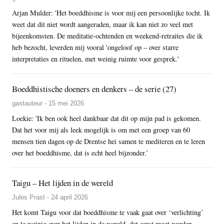
Arjan Mulder: 'Het boeddhisme is voor mij een persoonlijke tocht. Ik
weet dat dit niet wordt aangeraden, maar ik kan niet zo veel met
bijeenkomsten. De meditatie-ochtenden en weekend-retraites die ik
heb bezocht, leverden mij vooral 'ongeloof op – over starre
interpretaties en rituelen, met weinig ruimte voor gesprek.'
Boeddhistische doeners en denkers – de serie (27)
gastauteur - 15 mei 2026
Loekie: 'Ik ben ook heel dankbaar dat dit op mijn pad is gekomen.
Dat het voor mij als leek mogelijk is om met een groep van 60
mensen tien dagen op de Drentse hei samen te mediteren en te leren
over het boeddhisme, dat is echt heel bijzonder.’
Taigu – Het lijden in de wereld
Jules Prast - 24 april 2026
Het komt Taigu voor dat boeddhisme te vaak gaat over ‘verlichting’
en te weinig over het lijden in de wereld, dat eerst moet worden