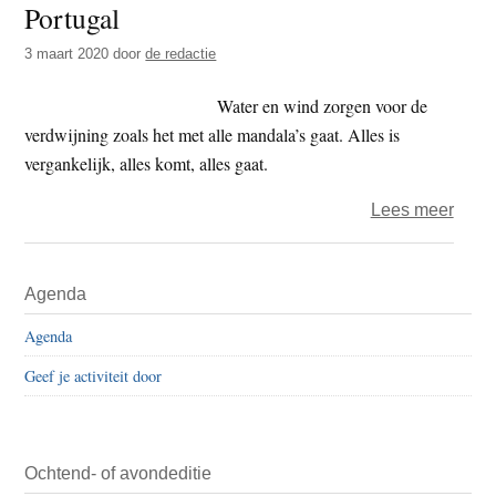
Portugal
t
e
e
s
3 maart 2020
door
de redactie
i
Water en wind zorgen voor de
t
verdwijning zoals het met alle mandala’s gaat. Alles is
e
vergankelijk, alles komt, alles gaat.
over
Lees meer
Groot
zand
Primaire
Agenda
ter
Sidebar
were
Agenda
in
Geef je activiteit door
Portu
Ochtend- of avondeditie