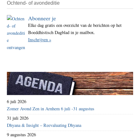
te
Ochtend- of avondeditie
verto
Abonneer je
is
Elke dag gratis een overzicht van de berichten op het
ongel
Boeddhistisch Dagblad in je mailbox.
Inschrijven »
6 juli 2026
Zomer Avond Zen in Arnhem 6 juli -31 augustus
31 juli 2026
Dhyana & Insight – Reevaluating Dhyana
9 augustus 2026