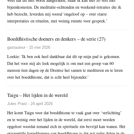
weet dat dit niet wordt aangeraden, maar ik kan niet zo veel met
bijeenkomsten. De meditatie-ochtenden en weekend-retraites die ik
heb bezocht, leverden mij vooral 'ongeloof op – over starre
interpretaties en rituelen, met weinig ruimte voor gesprek.'
Boeddhistische doeners en denkers – de serie (27)
gastauteur - 15 mei 2026
Loekie: 'Ik ben ook heel dankbaar dat dit op mijn pad is gekomen.
Dat het voor mij als leek mogelijk is om met een groep van 60
mensen tien dagen op de Drentse hei samen te mediteren en te leren
over het boeddhisme, dat is echt heel bijzonder.’
Taigu – Het lijden in de wereld
Jules Prast - 24 april 2026
Het komt Taigu voor dat boeddhisme te vaak gaat over ‘verlichting’
en te weinig over het lijden in de wereld, dat eerst moet worden
opgelost voordat iemand zich in spirituele zin bevrijd kan wanen. Het
existentiële kerndilemma van boeddhisme is dat wij ieder delen in de