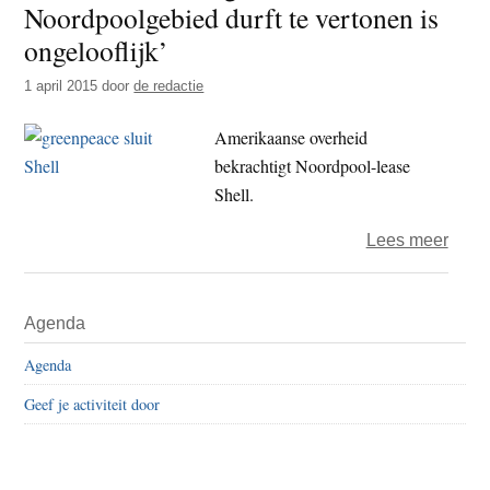
Noordpoolgebied durft te vertonen is
t
e
ongelooflijk’
e
s
i
1 april 2015
door
de redactie
t
Amerikaanse overheid
e
bekrachtigt Noordpool-lease
Shell.
over
Lees meer
‘Dat
Shell
Primaire
Agenda
zich
Sidebar
nog
Agenda
in
Geef je activiteit door
het
Noor
durft