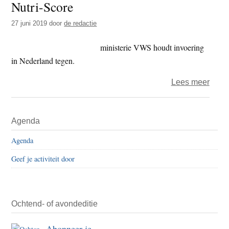
stap
Nutri-Score
en
27 juni 2019
door
de redactie
ophel
NVW
ministerie VWS houdt invoering
in Nederland tegen.
over
Lees meer
food
–
Primaire
Agenda
Nestl
Sidebar
maak
Agenda
draai
Geef je activiteit door
van
‘misl
voed
naar
Ochtend- of avondeditie
Nutri-
Abonneer je
Scor