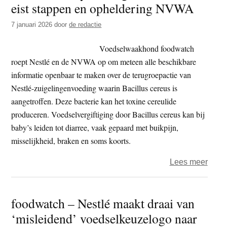
eist stappen en opheldering NVWA
t
e
e
s
7 januari 2026
door
de redactie
i
Voedselwaakhond foodwatch
t
roept Nestlé en de NVWA op om meteen alle beschikbare
e
informatie openbaar te maken over de terugroepactie van
Nestlé-zuigelingenvoeding waarin Bacillus cereus is
aangetroffen. Deze bacterie kan het toxine cereulide
produceren. Voedselvergiftiging door Bacillus cereus kan bij
baby’s leiden tot diarree, vaak gepaard met buikpijn,
misselijkheid, braken en soms koorts.
over
Lees meer
Besm
baby
foodwatch – Nestlé maakt draai van
food
‘misleidend’ voedselkeuzelogo naar
eist