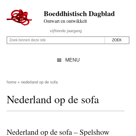
Door
Skip
Spring
Spring
Boeddhistisch Dagblad
naar
to
naar
naar
de
secondary
de
de
Ontwart en ontwikkelt
hoofd
menu
eerste
voettekst
Header
vijftiende jaargang
inhoud
sidebar
Rechts
Z
Z
o
o
e
e
MENU
k
k
b
o
i
p
home
»
nederland op de sofa
n
d
Nederland op de sofa
n
e
e
z
n
e
d
s
e
Nederland op de sofa – Spelshow
i
z