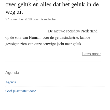
over geluk en alles dat het geluk in de
t
e
weg zit
e
s
i
27 november 2018
door
de redactie
t
De nieuwe spelshow Nederland
e
op de sofa van Human- over de geluksindustrie, laat de
gevolgen zien van onze eeuwige jacht naar geluk.
over
Lees meer
Nede
op
Primaire
Agenda
de
Sidebar
sofa
Agenda
–
Geef je activiteit door
Spel
over
geluk