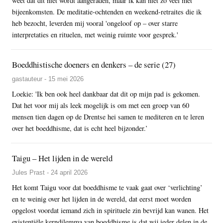
weet dat dit niet wordt aangeraden, maar ik kan niet zo veel met
bijeenkomsten. De meditatie-ochtenden en weekend-retraites die ik
heb bezocht, leverden mij vooral 'ongeloof op – over starre
interpretaties en rituelen, met weinig ruimte voor gesprek.'
Boeddhistische doeners en denkers – de serie (27)
gastauteur - 15 mei 2026
Loekie: 'Ik ben ook heel dankbaar dat dit op mijn pad is gekomen.
Dat het voor mij als leek mogelijk is om met een groep van 60
mensen tien dagen op de Drentse hei samen te mediteren en te leren
over het boeddhisme, dat is echt heel bijzonder.’
Taigu – Het lijden in de wereld
Jules Prast - 24 april 2026
Het komt Taigu voor dat boeddhisme te vaak gaat over ‘verlichting’
en te weinig over het lijden in de wereld, dat eerst moet worden
opgelost voordat iemand zich in spirituele zin bevrijd kan wanen. Het
existentiële kerndilemma van boeddhisme is dat wij ieder delen in de