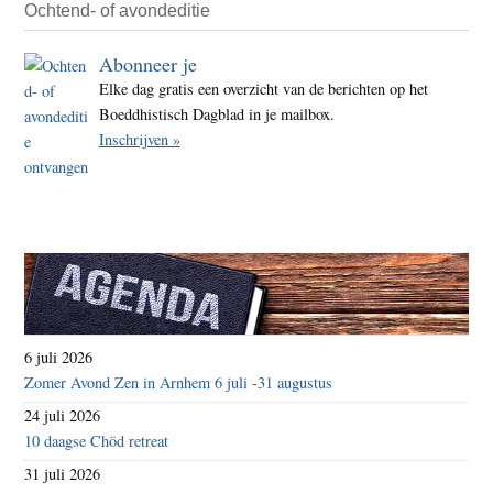
en
Ochtend- of avondeditie
alles
Abonneer je
dat
Elke dag gratis een overzicht van de berichten op het
het
Boeddhistisch Dagblad in je mailbox.
geluk
Inschrijven »
in
de
weg
zit
6 juli 2026
Zomer Avond Zen in Arnhem 6 juli -31 augustus
24 juli 2026
10 daagse Chöd retreat
31 juli 2026