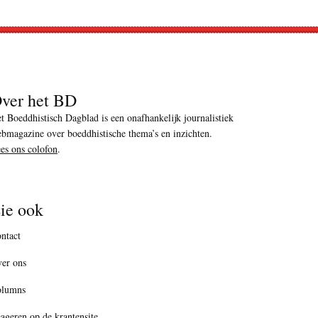
ver het BD
t Boeddhistisch Dagblad is een onafhankelijk journalistiek
bmagazine over boeddhistische thema’s en inzichten.
es ons colofon
.
ie ook
ntact
er ons
olumns
ageren op de krantensite