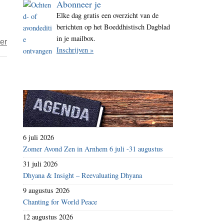
Abonneer je
i
Elke dag gratis een overzicht van de
t
berichten op het Boeddhistisch Dagblad
e
in je mailbox.
over
er
Inschrijven »
foodwatch:
Nationaal
Schoolontbijt
gekaapt
door
voedselindustrie
6 juli 2026
Zomer Avond Zen in Arnhem 6 juli -31 augustus
31 juli 2026
Dhyana & Insight – Reevaluating Dhyana
9 augustus 2026
Chanting for World Peace
12 augustus 2026