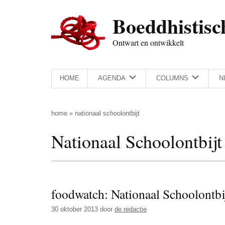
Door
Skip
Spring
Spring
Boeddhistisc
naar
to
naar
naar
de
secondary
de
de
Ontwart en ontwikkelt
hoofd
menu
eerste
voettekst
inhoud
sidebar
HOME
AGENDA
COLUMNS
N
home
»
nationaal schoolontbijt
Nationaal Schoolontbijt
foodwatch: Nationaal Schoolontbi
30 oktober 2013
door
de redactie