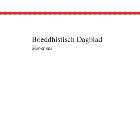
Footer
Boeddhistisch Dagblad