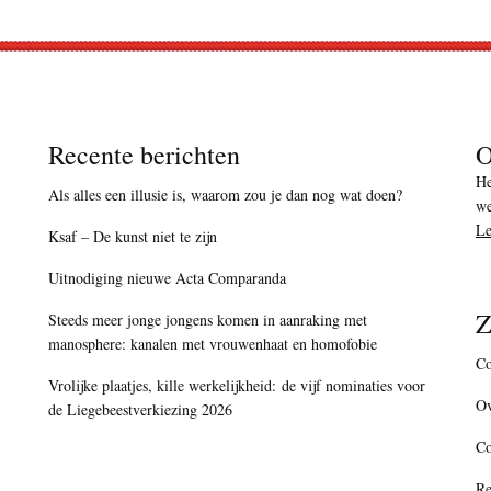
Recente berichten
O
He
Als alles een illusie is, waarom zou je dan nog wat doen?
we
Le
Ksaf – De kunst niet te zijn
Uitnodiging nieuwe Acta Comparanda
Z
Steeds meer jonge jongens komen in aanraking met
manosphere: kanalen met vrouwenhaat en homofobie
Co
Vrolijke plaatjes, kille werkelijkheid: de vijf nominaties voor
Ov
de Liegebeestverkiezing 2026
C
Re