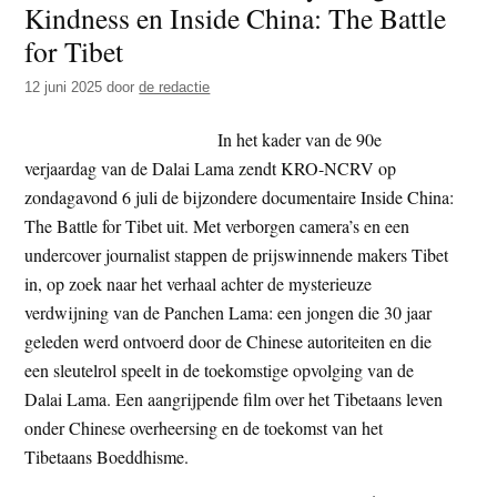
Kindness en Inside China: The Battle
t
e
for Tibet
e
s
i
12 juni 2025
door
de redactie
t
In het kader van de 90e
e
verjaardag van de Dalai Lama zendt KRO-NCRV op
zondagavond 6 juli de bijzondere documentaire Inside China:
The Battle for Tibet uit. Met verborgen camera’s en een
undercover journalist stappen de prijswinnende makers Tibet
in, op zoek naar het verhaal achter de mysterieuze
verdwijning van de Panchen Lama: een jongen die 30 jaar
geleden werd ontvoerd door de Chinese autoriteiten en die
een sleutelrol speelt in de toekomstige opvolging van de
Dalai Lama. Een aangrijpende film over het Tibetaans leven
onder Chinese overheersing en de toekomst van het
Tibetaans Boeddhisme.