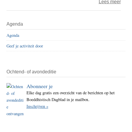
over
Lees meer
Boedd
Blik
Primaire
Agenda
–
Sidebar
My
Agenda
Relig
Geef je activiteit door
is
Kind
en
Insid
Ochtend- of avondeditie
China
Abonneer je
The
Elke dag gratis een overzicht van de berichten op het
Battl
Boeddhistisch Dagblad in je mailbox.
for
Inschrijven »
Tibet