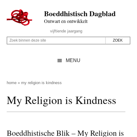
Door
Skip
Spring
Spring
Boeddhistisch Dagblad
naar
to
naar
naar
de
secondary
de
de
Ontwart en ontwikkelt
hoofd
menu
eerste
voettekst
Header
vijftiende jaargang
inhoud
sidebar
Rechts
Z
Z
o
o
e
e
MENU
k
k
b
o
i
p
home
»
my religion is kindness
n
d
My Religion is Kindness
n
e
e
z
n
e
d
s
e
Boeddhistische Blik – My Religion is
i
z