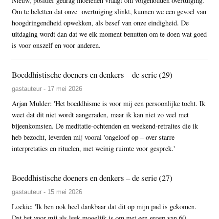
Nieuw, positief gedrag inoefenen vraagt om volgehouden overtuiging.
Om te beletten dat onze overtuiging slinkt, kunnen we een gevoel van
hoogdringendheid opwekken, als besef van onze eindigheid. De
uitdaging wordt dan dat we elk moment benutten om te doen wat goed
is voor onszelf en voor anderen.
Boeddhistische doeners en denkers – de serie (29)
gastauteur - 17 mei 2026
Arjan Mulder: 'Het boeddhisme is voor mij een persoonlijke tocht. Ik
weet dat dit niet wordt aangeraden, maar ik kan niet zo veel met
bijeenkomsten. De meditatie-ochtenden en weekend-retraites die ik
heb bezocht, leverden mij vooral 'ongeloof op – over starre
interpretaties en rituelen, met weinig ruimte voor gesprek.'
Boeddhistische doeners en denkers – de serie (27)
gastauteur - 15 mei 2026
Loekie: 'Ik ben ook heel dankbaar dat dit op mijn pad is gekomen.
Dat het voor mij als leek mogelijk is om met een groep van 60