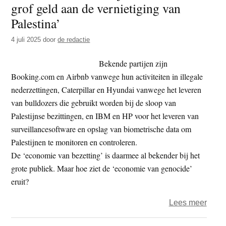
grof geld aan de vernietiging van
t
e
Palestina’
e
s
i
4 juli 2025
door
de redactie
t
Bekende partijen zijn
e
Booking.com en Airbnb vanwege hun activiteiten in illegale
nederzettingen, Caterpillar en Hyundai vanwege het leveren
van bulldozers die gebruikt worden bij de sloop van
Palestijnse bezittingen, en IBM en HP voor het leveren van
surveillancesoftware en opslag van biometrische data om
Palestijnen te monitoren en controleren.
De ‘economie van bezetting’ is daarmee al bekender bij het
grote publiek. Maar hoe ziet de ‘economie van genocide’
eruit?
over
Lees meer
‘Inte