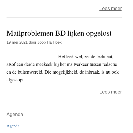
over
Lees meer
Crisi
–
Mailproblemen BD lijken opgelost
‘Met
je
19 mei 2021
door
Joop Ha Hoek
hand
werk
Het leek wel, zei de techneut,
nieu
alsof een derde meekeek bij het mailverkeer tussen redactie
ding
en de buitenwereld. Die mogelijkheid, de inbraak, is nu ook
leren
afgestopt.
goed
over
Lees meer
voor
Mail
je
BD
Primaire
hers
Agenda
lijken
Sidebar
opgel
Agenda