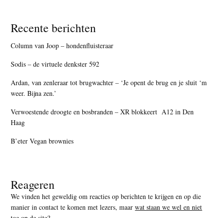
Recente berichten
Column van Joop – hondenfluisteraar
Sodis – de virtuele denkster 592
Ardan, van zenleraar tot brugwachter – ‘Je opent de brug en je sluit ‘m
weer. Bijna zen.’
Verwoestende droogte en bosbranden – XR blokkeert A12 in Den
Haag
B’eter Vegan brownies
Reageren
We vinden het geweldig om reacties op berichten te krijgen en op die
manier in contact te komen met lezers, maar
wat staan we wel en niet
toe op de site
?