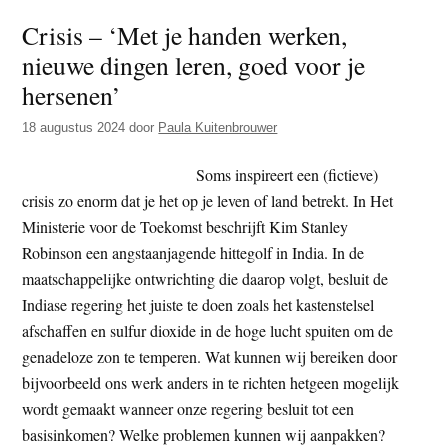
bedri
Crisis – ‘Met je handen werken,
verd
nieuwe dingen leren, goed voor je
grof
geld
hersenen’
aan
18 augustus 2024
door
Paula Kuitenbrouwer
de
verni
Soms inspireert een (fictieve)
van
crisis zo enorm dat je het op je leven of land betrekt. In Het
Pales
Ministerie voor de Toekomst beschrijft Kim Stanley
Robinson een angstaanjagende hittegolf in India. In de
maatschappelijke ontwrichting die daarop volgt, besluit de
Indiase regering het juiste te doen zoals het kastenstelsel
afschaffen en sulfur dioxide in de hoge lucht spuiten om de
genadeloze zon te temperen. Wat kunnen wij bereiken door
bijvoorbeeld ons werk anders in te richten hetgeen mogelijk
wordt gemaakt wanneer onze regering besluit tot een
basisinkomen? Welke problemen kunnen wij aanpakken?