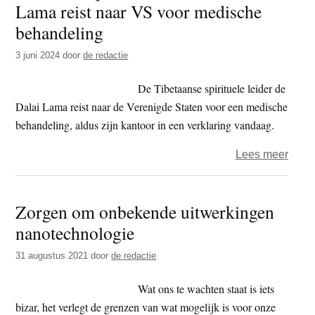
Lama reist naar VS voor medische
t
e
behandeling
e
s
i
3 juni 2024
door
de redactie
t
De Tibetaanse spirituele leider de
e
Dalai Lama reist naar de Verenigde Staten voor een medische
behandeling, aldus zijn kantoor in een verklaring vandaag.
over
Lees meer
Tibet
spirit
Zorgen om onbekende uitwerkingen
leide
nanotechnologie
Dalai
Lam
31 augustus 2021
door
de redactie
reist
naar
Wat ons te wachten staat is iets
VS
bizar, het verlegt de grenzen van wat mogelijk is voor onze