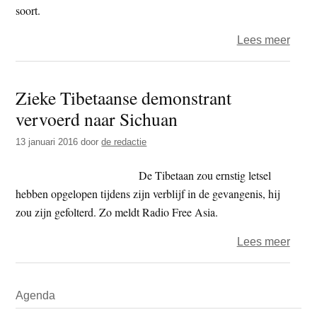
voor
soort.
medi
over
Lees meer
beha
Zorg
om
Zieke Tibetaanse demonstrant
onbe
vervoerd naar Sichuan
uitwe
nano
13 januari 2016
door
de redactie
De Tibetaan zou ernstig letsel
hebben opgelopen tijdens zijn verblijf in de gevangenis, hij
zou zijn gefolterd. Zo meldt Radio Free Asia.
over
Lees meer
Ziek
Tibe
Primaire
Agenda
demo
Sidebar
vervo