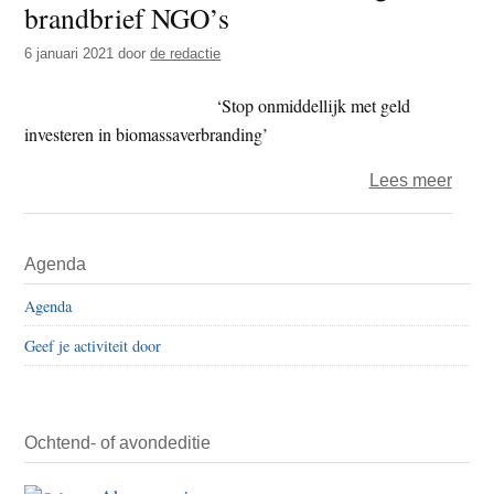
brandbrief NGO’s
t
e
e
s
6 januari 2021
door
de redactie
i
‘Stop onmiddellijk met geld
t
investeren in biomassaverbranding’
e
over
Lees meer
Elf
Nede
Primaire
Agenda
bank
Sidebar
ontv
Agenda
brand
Geef je activiteit door
NGO’
Ochtend- of avondeditie