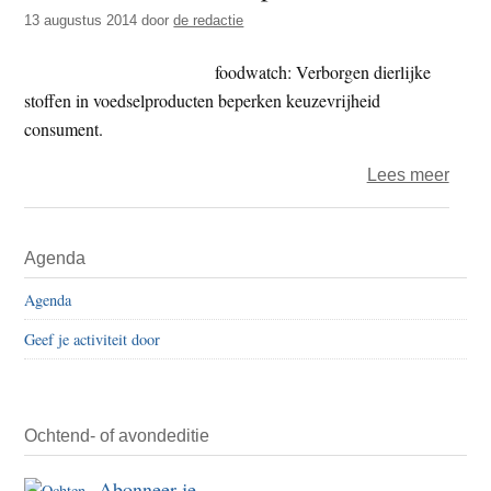
t
13 augustus 2014
door
de redactie
e
e
s
foodwatch: Verborgen dierlijke
i
stoffen in voedselproducten beperken keuzevrijheid
t
consument.
e
over
Lees meer
Schel
van
Primaire
Agenda
luize
Sidebar
op
Agenda
fruit
Geef je activiteit door
Ochtend- of avondeditie
Abonneer je