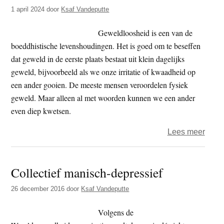
t
1 april 2024
door
Ksaf Vandeputte
e
e
s
Geweldloosheid is een van de
i
boeddhistische levenshoudingen. Het is goed om te beseffen
t
dat geweld in de eerste plaats bestaat uit klein dagelijks
e
geweld, bijvoorbeeld als we onze irritatie of kwaadheid op
een ander gooien. De meeste mensen veroordelen fysiek
geweld. Maar alleen al met woorden kunnen we een ander
even diep kwetsen.
over
Lees meer
Gewe
Collectief manisch-depressief
26 december 2016
door
Ksaf Vandeputte
Volgens de