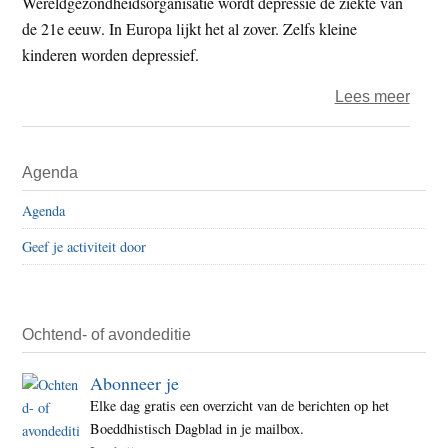
Wereldgezondheidsorganisatie wordt depressie dé ziekte van
de 21e eeuw. In Europa lijkt het al zover. Zelfs kleine
kinderen worden depressief.
over
Lees meer
Colle
mani
Primaire
Agenda
depre
Sidebar
Agenda
Geef je activiteit door
Ochtend- of avondeditie
Abonneer je
Elke dag gratis een overzicht van de berichten op het
Boeddhistisch Dagblad in je mailbox.