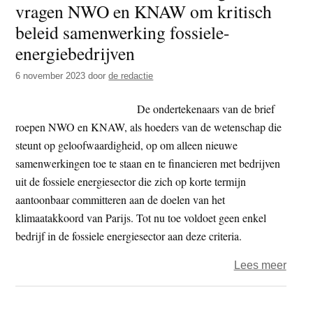
vragen NWO en KNAW om kritisch
t
e
beleid samenwerking fossiele-
e
s
energiebedrijven
i
t
6 november 2023
door
de redactie
e
De ondertekenaars van de brief
roepen NWO en KNAW, als hoeders van de wetenschap die
steunt op geloofwaardigheid, op om alleen nieuwe
samenwerkingen toe te staan en te financieren met bedrijven
uit de fossiele energiesector die zich op korte termijn
aantoonbaar committeren aan de doelen van het
klimaatakkoord van Parijs. Tot nu toe voldoet geen enkel
bedrijf in de fossiele energiesector aan deze criteria.
over
Lees meer
Mede
kenni