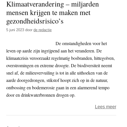
Klimaatverandering – miljarden
vrag
mensen krijgen te maken met
NWO
en
gezondheidsrisico’s
KNA
5 juni 2023
door
de redactie
om
kritis
De omstandigheden voor het
belei
leven op aarde zijn ingrijpend aan het veranderen. De
same
klimaatcrisis veroorzaakt regelmatig bosbranden, hittegolven,
fossi
overstromingen en extreme droogte. De biodiversiteit neemt
energ
snel af, de milieuvervuiling is tot in alle uithoeken van de
aarde doorgedrongen, stikstof hoopt zich op in de natuur,
ontbossing en bodemerosie gaan in een alarmerend tempo
door en drinkwaterbronnen drogen op.
over
Lees meer
Klima
–
Primaire