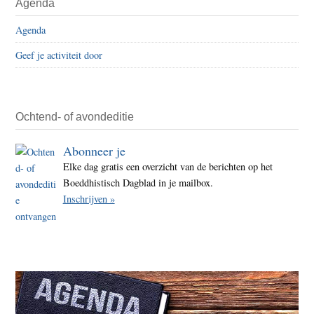
Agenda
milja
Sidebar
mens
Agenda
krijg
Geef je activiteit door
te
make
met
gezon
Ochtend- of avondeditie
Abonneer je
Elke dag gratis een overzicht van de berichten op het
Boeddhistisch Dagblad in je mailbox.
Inschrijven »