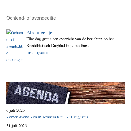
inne
inzak
voor
Ochtend- of avondeditie
seks
Abonneer je
misbr
Elke dag gratis een overzicht van de berichten op het
Boeddhistisch Dagblad in je mailbox.
Inschrijven »
6 juli 2026
Zomer Avond Zen in Arnhem 6 juli -31 augustus
31 juli 2026