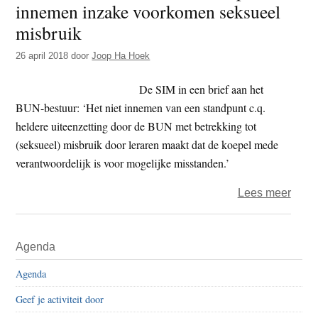
innemen inzake voorkomen seksueel
t
e
misbruik
e
s
i
26 april 2018
door
Joop Ha Hoek
t
De SIM in een brief aan het
e
BUN-bestuur: ‘Het niet innemen van een standpunt c.q.
heldere uiteenzetting door de BUN met betrekking tot
(seksueel) misbruik door leraren maakt dat de koepel mede
verantwoordelijk is voor mogelijke misstanden.’
over
Lees meer
SIM
–
Primaire
Agenda
BUN
Sidebar
moet
Agenda
helde
Geef je activiteit door
stand