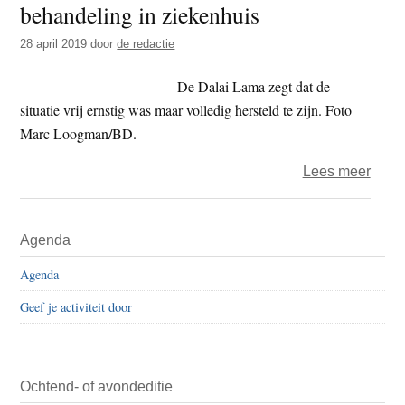
behandeling in ziekenhuis
t
e
e
s
28 april 2019
door
de redactie
i
De Dalai Lama zegt dat de
t
situatie vrij ernstig was maar volledig hersteld te zijn. Foto
e
Marc Loogman/BD.
over
Lees meer
Dalai
Lam
Primaire
Agenda
weer
Sidebar
thuis
Agenda
na
Geef je activiteit door
drie
weke
beha
in
Ochtend- of avondeditie