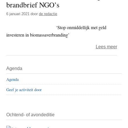
brandbrief NGO’s
t
e
e
s
6 januari 2021
door
de redactie
i
‘Stop onmiddellijk met geld
t
investeren in biomassaverbranding’
e
over
Lees meer
Elf
Nede
Primaire
Agenda
bank
Sidebar
ontv
Agenda
brand
Geef je activiteit door
NGO’
Ochtend- of avondeditie