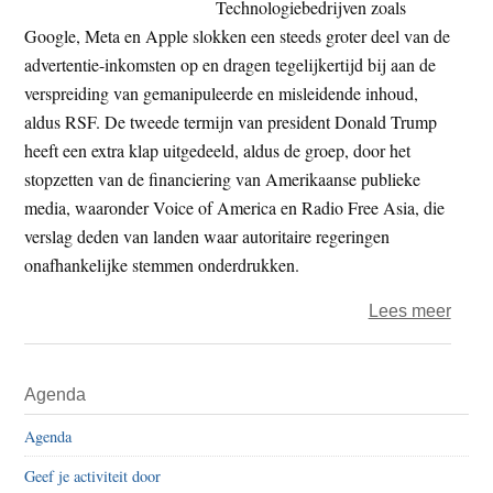
Technologiebedrijven zoals
Google, Meta en Apple slokken een steeds groter deel van de
advertentie-inkomsten op en dragen tegelijkertijd bij aan de
verspreiding van gemanipuleerde en misleidende inhoud,
aldus RSF. De tweede termijn van president Donald Trump
heeft een extra klap uitgedeeld, aldus de groep, door het
stopzetten van de financiering van Amerikaanse publieke
media, waaronder Voice of America en Radio Free Asia, die
verslag deden van landen waar autoritaire regeringen
onafhankelijke stemmen onderdrukken.
over
Lees meer
Were
persv
Primaire
Agenda
berei
Sidebar
nieu
Agenda
diept
Geef je activiteit door