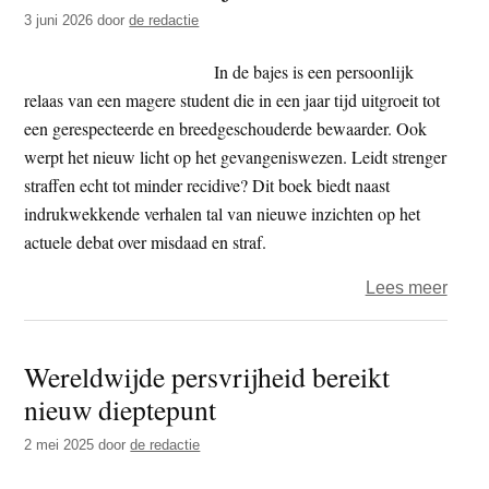
t
3 juni 2026
door
de redactie
e
e
s
In de bajes is een persoonlijk
i
relaas van een magere student die in een jaar tijd uitgroeit tot
t
een gerespecteerde en breedgeschouderde bewaarder. Ook
e
werpt het nieuw licht op het gevangeniswezen. Leidt strenger
straffen echt tot minder recidive? Dit boek biedt naast
indrukwekkende verhalen tal van nieuwe inzichten op het
actuele debat over misdaad en straf.
over
Lees meer
Boek
–
Wereldwijde persvrijheid bereikt
In
nieuw dieptepunt
de
bajes
2 mei 2025
door
de redactie