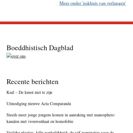
Meer onder 'pakhuis van verlangen'
Footer
Boeddhistisch Dagblad
Recente berichten
Ksaf – De kunst niet te zijn
Uitnodiging nieuwe Acta Comparanda
Steeds meer jonge jongens komen in aanraking met manosphere:
kanalen met vrouwenhaat en homofobie
Vrolijke plaatjes, kille werkelijkheid: de vijf nominaties voor de