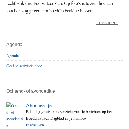
gewe
rechtbank drie Franse toeristen. Op foto’s is te zien hoe een
van hen suggereert een boeddhabeeld te kussen.
over
Lees meer
Zes
maan
Primaire
Agenda
celstr
Sidebar
voor
Agenda
kuss
Geef je activiteit door
boed
Ochtend- of avondeditie
Abonneer je
Elke dag gratis een overzicht van de berichten op het
Boeddhistisch Dagblad in je mailbox.
Inschrijven »