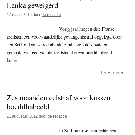
Lanka geweigerd
t
e
e
s
17 maart 2013
door
de redactie
i
Vorig jaar kregen drie Franse
t
toeristen een voorwaardelijke gevangenisstraf opgelegd door
e
een Sri Lankaanse rechtbank, omdat ze foto’s hadden
gemaakt van een van de toeristen die een boeddhabeeld
kuste.
over
Lees meer
Boed
tatoe:
Zes maanden celstraf voor kussen
Brit
boeddhabeeld
toeg
tot
21 augustus 2012
door
de redactie
Sri
Lank
In Sri Lanka veroordeelde een