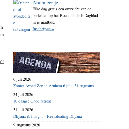
Abonneer je
i
Elke dag gratis een overzicht van de
t
berichten op het Boeddhistisch Dagblad
e
in je mailbox.
én
Inschrijven »
oom
over
er
Geschiedenis
en
6 juli 2026
herinnering:
Zomer Avond Zen in Arnhem 6 juli -31 augustus
de
24 juli 2026
Holocaust
10 daagse Chöd retreat
door
31 juli 2026
de
Dhyana & Insight – Reevaluating Dhyana
ogen
9 augustus 2026
van