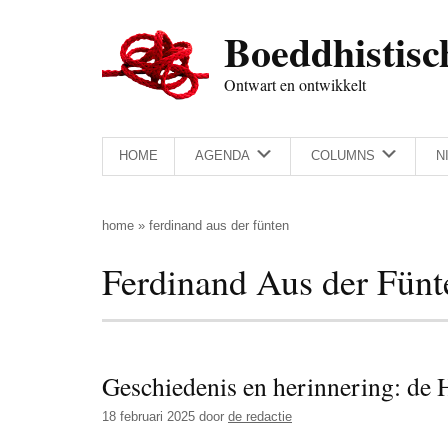
Door
Skip
Spring
Spring
Boeddhistisc
naar
to
naar
naar
de
secondary
de
de
Ontwart en ontwikkelt
hoofd
menu
eerste
voettekst
inhoud
sidebar
HOME
AGENDA
COLUMNS
N
home
»
ferdinand aus der fünten
Ferdinand Aus der Fünt
Geschiedenis en herinnering: de 
18 februari 2025
door
de redactie