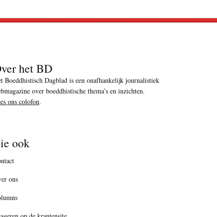
ver het BD
t Boeddhistisch Dagblad is een onafhankelijk journalistiek
bmagazine over boeddhistische thema’s en inzichten.
es ons colofon
.
ie ook
ntact
er ons
olumns
ageren op de krantensite