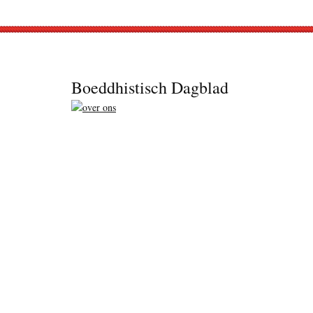
Footer
Boeddhistisch Dagblad