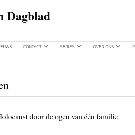
h Dagblad
IEUWS
CONTACT
SERIES
OVER ONS
P
en
Holocaust door de ogen van één familie