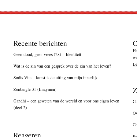
Recente berichten
O
He
Geen dood, geen vrees (28) – Identiteit
we
Le
Wat is de zin van een gesprek over de zin van het leven?
Sodis Vita – kunst is de uiting van mijn innerlijk
Z
Zentangle 31 (Enzymen)
Gandhi – een geweten van de wereld en voor ons eigen leven
Co
(deel 2)
Ov
C
Reageren
Re