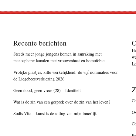
Recente berichten
O
He
Steeds meer jonge jongens komen in aanraking met
we
manosphere: kanalen met vrouwenhaat en homofobie
Le
Vrolijke plaatjes, kille werkelijkheid: de vijf nominaties voor
de Liegebeestverkiezing 2026
Z
Geen dood, geen vrees (28) – Identiteit
Co
Wat is de zin van een gesprek over de zin van het leven?
Ov
Sodis Vita – kunst is de uiting van mijn innerlijk
C
Re