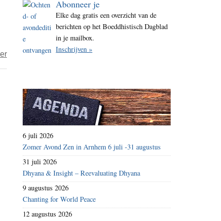
Abonneer je
i
Elke dag gratis een overzicht van de
t
berichten op het Boeddhistisch Dagblad
e
in je mailbox.
Inschrijven »
over
er
Foodwatch
–
75%
Nederlanders
eist
transparantie
6 juli 2026
winstmarges
Zomer Avond Zen in Arnhem 6 juli -31 augustus
supermarkten
31 juli 2026
Dhyana & Insight – Reevaluating Dhyana
9 augustus 2026
Chanting for World Peace
12 augustus 2026