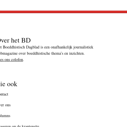
ver het BD
t Boeddhistisch Dagblad is een onafhankelijk journalistiek
bmagazine over boeddhistische thema’s en inzichten.
es ons colofon
.
ie ook
ntact
er ons
olumns
ageren op de krantensite