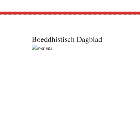
Footer
Boeddhistisch Dagblad