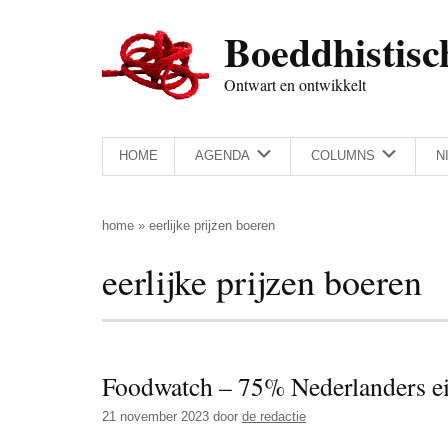
Door
Skip
Spring
Spring
Boeddhistisc
naar
to
naar
naar
de
secondary
de
de
Ontwart en ontwikkelt
hoofd
menu
eerste
voettekst
inhoud
sidebar
HOME
AGENDA
COLUMNS
N
home
»
eerlijke prijzen boeren
eerlijke prijzen boeren
Foodwatch – 75% Nederlanders ei
21 november 2023
door
de redactie