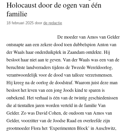
Holocaust door de ogen van één
t
e
familie
e
s
i
18 februari 2025
door
de redactie
t
De moeder van Amos van Gelder
e
ontsnapte aan een zekere dood toen dubbelspion Anton van
der Waals haar onderduikplek in Zaandam ontdekte. Hij
besloot haar niet aan te geven. Van der Waals was een van de
beruchtste landverraders tijdens de Tweede Wereldoorlog,
verantwoordelijk voor de dood van talloze verzetsmensen.
Hij kreeg na de oorlog de doodstraf. Waarom juist deze man
besloot het leven van een jong Joods kind te sparen is
onbekend. Het verhaal is één van de twintig geschiedenissen
die al tientallen jaren worden verteld in de familie Van
Gelder. Zo was David Cohen, de oudoom van Amos van
Gelder, voorzitter van de Joodse Raad en overleefde zijn
grootmoeder Flora het ‘Experimenten Block’ in Auschwitz,