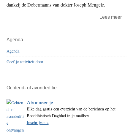
dankzij de Dobermanns van dokter Joseph Mengele.
over
Lees meer
Gesc
en
Primaire
Agenda
herin
Sidebar
de
Agenda
Holo
Geef je activiteit door
door
de
ogen
van
Ochtend- of avondeditie
één
Abonneer je
famil
Elke dag gratis een overzicht van de berichten op het
Boeddhistisch Dagblad in je mailbox.
Inschrijven »