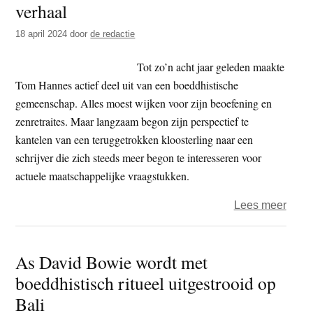
verhaal
t
e
e
s
18 april 2024
door
de redactie
i
Tot zo’n acht jaar geleden maakte
t
Tom Hannes actief deel uit van een boeddhistische
e
gemeenschap. Alles moest wijken voor zijn beoefening en
zenretraites. Maar langzaam begon zijn perspectief te
kantelen van een teruggetrokken kloosterling naar een
schrijver die zich steeds meer begon te interesseren voor
actuele maatschappelijke vraagstukken.
over
Lees meer
De
Boedd
As David Bowie wordt met
Blik:
boeddhistisch ritueel uitgestrooid op
een
nieu
Bali