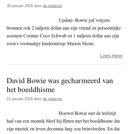
verha
30 januari 2016
door
de redactie
Update- Bowie gaf volgens
bronnen ook 2 miljoen dollar aan zijn vriend en persoonlijke
assistent Corinne Coco Schwab en 1 miljoen dollar aan zijn
zoon’s voormalige kindermeisje Marion Skene.
over
Lees meer
As
Davi
David Bowie was gecharmeerd van
Bowi
het boeddhisme
wordt
met
15 januari 2016
door
de redactie
boedd
rituee
Hoewel Bowie niet de leefstijl
uitge
had van een monnik bleef hij flirten met het boeddhisme dat
op
zijn muziek en leven decennia lang zou beïnvloeden. En dat
Bali