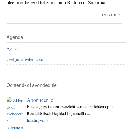
bleef niet beperkt tot zijn album Buddha of Suburbia.
over
Lees meer
Davi
Bowi
Primaire
Agenda
was
Sidebar
gech
Agenda
van
Geef je activiteit door
het
boed
Ochtend- of avondeditie
Abonneer je
Elke dag gratis een overzicht van de berichten op het
Boeddhistisch Dagblad in je mailbox.
Inschrijven »