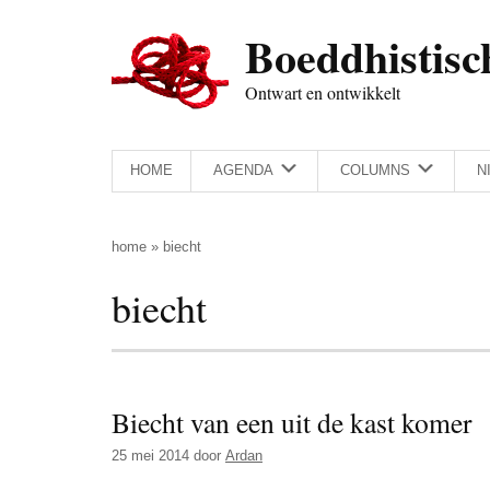
Door
Skip
Spring
Spring
Boeddhistisc
naar
to
naar
naar
de
secondary
de
de
Ontwart en ontwikkelt
hoofd
menu
eerste
voettekst
inhoud
sidebar
HOME
AGENDA
COLUMNS
N
home
»
biecht
biecht
Biecht van een uit de kast komer
25 mei 2014
door
Ardan