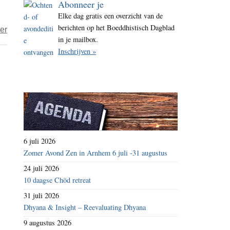
Abonneer je
i
Elke dag gratis een overzicht van de
t
berichten op het Boeddhistisch Dagblad
over
er
e
in je mailbox.
Biecht
Inschrijven »
van
een
uit
de
kast
komer
6 juli 2026
Zomer Avond Zen in Arnhem 6 juli -31 augustus
24 juli 2026
10 daagse Chöd retreat
31 juli 2026
Dhyana & Insight – Reevaluating Dhyana
9 augustus 2026