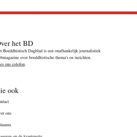
ver het BD
t Boeddhistisch Dagblad is een onafhankelijk journalistiek
bmagazine over boeddhistische thema’s en inzichten.
es ons colofon
.
ie ook
ntact
er ons
olumns
ageren op de krantensite