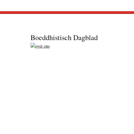
Footer
Boeddhistisch Dagblad