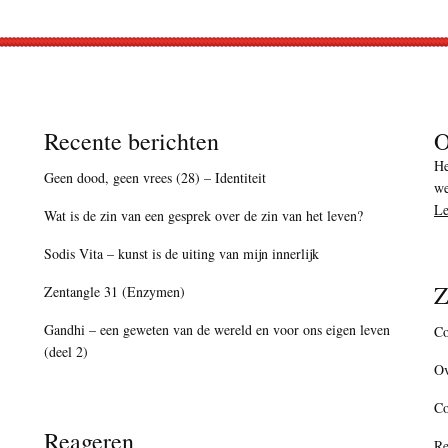
Recente berichten
O
He
Geen dood, geen vrees (28) – Identiteit
we
Le
Wat is de zin van een gesprek over de zin van het leven?
Sodis Vita – kunst is de uiting van mijn innerlijk
Z
Zentangle 31 (Enzymen)
Gandhi – een geweten van de wereld en voor ons eigen leven
Co
(deel 2)
Ov
C
Reageren
Re