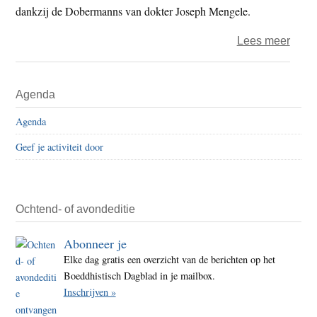
dankzij de Dobermanns van dokter Joseph Mengele.
over
Lees meer
Gesc
en
Primaire
Agenda
herin
Sidebar
de
Agenda
Holo
Geef je activiteit door
door
de
ogen
van
Ochtend- of avondeditie
één
Abonneer je
famil
Elke dag gratis een overzicht van de berichten op het
Boeddhistisch Dagblad in je mailbox.
Inschrijven »