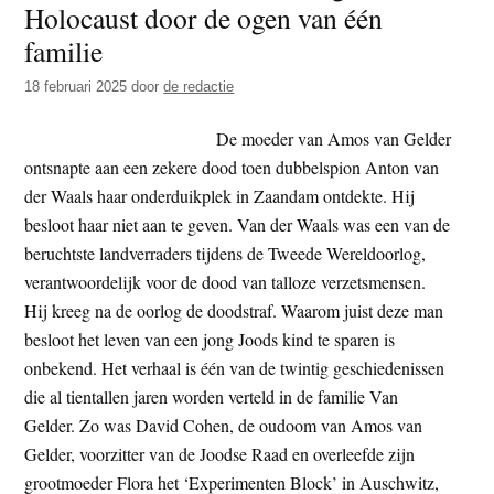
Holocaust door de ogen van één
t
e
familie
e
s
i
18 februari 2025
door
de redactie
t
De moeder van Amos van Gelder
e
ontsnapte aan een zekere dood toen dubbelspion Anton van
der Waals haar onderduikplek in Zaandam ontdekte. Hij
besloot haar niet aan te geven. Van der Waals was een van de
beruchtste landverraders tijdens de Tweede Wereldoorlog,
verantwoordelijk voor de dood van talloze verzetsmensen.
Hij kreeg na de oorlog de doodstraf. Waarom juist deze man
besloot het leven van een jong Joods kind te sparen is
onbekend. Het verhaal is één van de twintig geschiedenissen
die al tientallen jaren worden verteld in de familie Van
Gelder. Zo was David Cohen, de oudoom van Amos van
Gelder, voorzitter van de Joodse Raad en overleefde zijn
grootmoeder Flora het ‘Experimenten Block’ in Auschwitz,