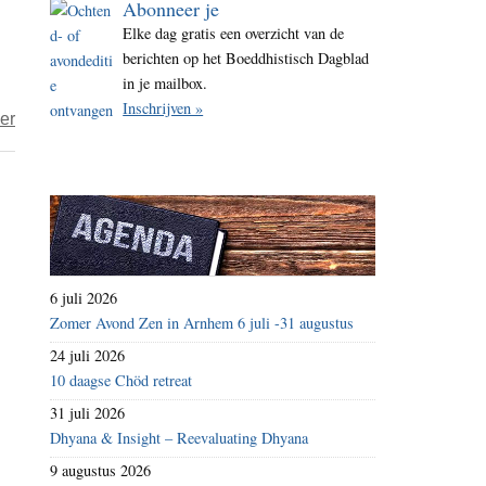
Abonneer je
i
Elke dag gratis een overzicht van de
t
berichten op het Boeddhistisch Dagblad
e
in je mailbox.
Inschrijven »
over
er
Het
jaar
2023
–
dag
245
6 juli 2026
–
Zomer Avond Zen in Arnhem 6 juli -31 augustus
benenwagen
24 juli 2026
10 daagse Chöd retreat
31 juli 2026
Dhyana & Insight – Reevaluating Dhyana
9 augustus 2026