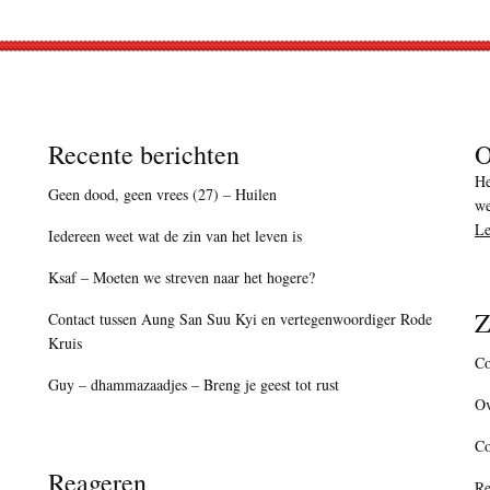
Recente berichten
O
He
Geen dood, geen vrees (27) – Huilen
we
Le
Iedereen weet wat de zin van het leven is
Ksaf – Moeten we streven naar het hogere?
Z
Contact tussen Aung San Suu Kyi en vertegenwoordiger Rode
Kruis
Co
Guy – dhammazaadjes – Breng je geest tot rust
Ov
C
Reageren
Re