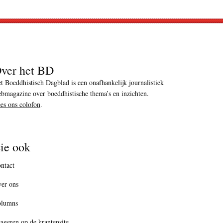
ver het BD
t Boeddhistisch Dagblad is een onafhankelijk journalistiek
bmagazine over boeddhistische thema’s en inzichten.
es ons colofon
.
ie ook
ntact
er ons
olumns
ageren op de krantensite