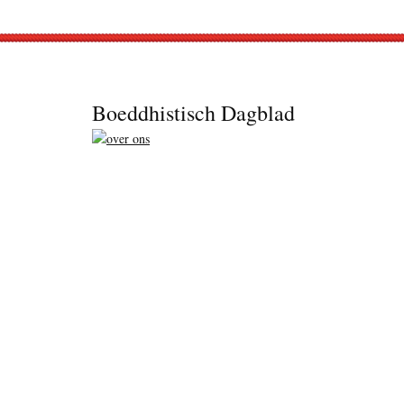
Footer
Boeddhistisch Dagblad