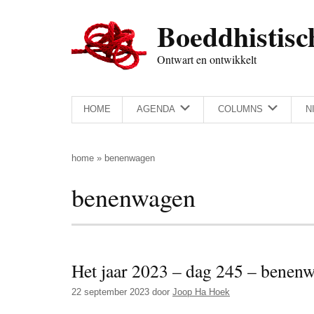
Door
Skip
Spring
Spring
Boeddhistisc
naar
to
naar
naar
de
secondary
de
de
Ontwart en ontwikkelt
hoofd
menu
eerste
voettekst
inhoud
sidebar
HOME
AGENDA
COLUMNS
N
home
»
benenwagen
benenwagen
Het jaar 2023 – dag 245 – benen
22 september 2023
door
Joop Ha Hoek