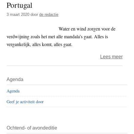
Portugal
t
e
e
s
3 maart 2020
door
de redactie
i
Water en wind zorgen voor de
t
verdwijning zoals het met alle mandala’s gaat. Alles is
e
vergankelijk, alles komt, alles gaat.
over
Lees meer
Groot
zand
Primaire
Agenda
ter
Sidebar
were
Agenda
in
Geef je activiteit door
Portu
Ochtend- of avondeditie