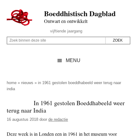
Door
Skip
Spring
Spring
Boeddhistisch Dagblad
naar
to
naar
naar
de
secondary
de
de
Ontwart en ontwikkelt
hoofd
menu
eerste
voettekst
Header
vijftiende jaargang
inhoud
sidebar
Rechts
Z
Z
o
o
e
e
MENU
k
k
b
o
i
p
home
»
nieuws
»
in 1961 gestolen boeddhabeeld weer terug naar
n
india
d
n
e
In 1961 gestolen Boeddhabeeld weer
e
z
terug naar India
n
e
d
16 augustus 2018
door
de redactie
s
e
i
Deze week is in Londen een in 1961 in het museum voor
z