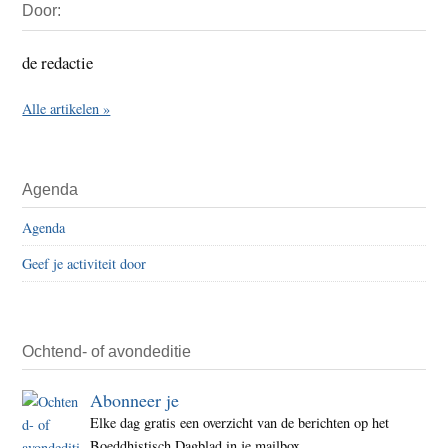
Door:
Sidebar
de redactie
Alle artikelen »
Agenda
Agenda
Geef je activiteit door
Ochtend- of avondeditie
Abonneer je
Elke dag gratis een overzicht van de berichten op het
Boeddhistisch Dagblad in je mailbox.