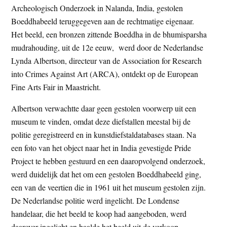
Archeologisch Onderzoek in Nalanda, India, gestolen
t
e
Boeddhabeeld teruggegeven aan de rechtmatige eigenaar.
e
s
Het beeld, een bronzen zittende Boeddha in de bhumisparsha
i
mudrahouding, uit de 12e eeuw, werd door de Nederlandse
t
Lynda Albertson, directeur van de Association for Research
e
into Crimes Against Art (ARCA), ontdekt op de European
Fine Arts Fair in Maastricht.
Albertson verwachtte daar geen gestolen voorwerp uit een
museum te vinden, omdat deze diefstallen meestal bij de
politie geregistreerd en in kunstdiefstaldatabases staan. Na
een foto van het object naar het in India gevestigde Pride
Project te hebben gestuurd en een daaropvolgend onderzoek,
werd duidelijk dat het om een gestolen Boeddhabeeld ging,
een van de veertien die in 1961 uit het museum gestolen zijn.
De Nederlandse politie werd ingelicht. De Londense
handelaar, die het beeld te koop had aangeboden, werd
daarover ingelicht en haalde het beeld uit de verkoop.