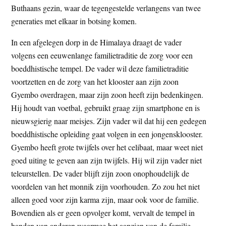
Buthaans gezin, waar de tegengestelde verlangens van twee
t
e
generaties met elkaar in botsing komen.
e
s
i
In een afgelegen dorp in de Himalaya draagt de vader
t
volgens een eeuwenlange familietraditie de zorg voor een
e
boeddhistische tempel. De vader wil deze familietraditie
voortzetten en de zorg van het klooster aan zijn zoon
Gyembo overdragen, maar zijn zoon heeft zijn bedenkingen.
Hij houdt van voetbal, gebruikt graag zijn smartphone en is
nieuwsgierig naar meisjes. Zijn vader wil dat hij een gedegen
boeddhistische opleiding gaat volgen in een jongensklooster.
Gyembo heeft grote twijfels over het celibaat, maar weet niet
goed uiting te geven aan zijn twijfels. Hij wil zijn vader niet
teleurstellen. De vader blijft zijn zoon onophoudelijk de
voordelen van het monnik zijn voorhouden. Zo zou het niet
alleen goed voor zijn karma zijn, maar ook voor de familie.
Bovendien als er geen opvolger komt, vervalt de tempel in
handen van anderen waarmee het aanzien van de familie