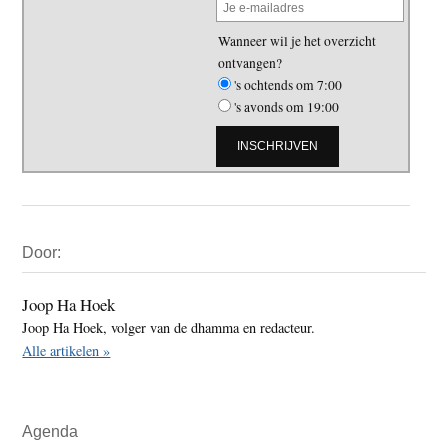
Wanneer wil je het overzicht
ontvangen?
's ochtends om 7:00
's avonds om 19:00
Primaire
Door:
Sidebar
Joop Ha Hoek
Joop Ha Hoek, volger van de dhamma en redacteur.
Alle artikelen »
Agenda