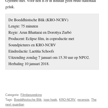
Gyembo niet. Voor hen is er in Bhutan geen bruto nationaal
geluk.
De Boeddhistische Blik (KRO-NCRV)
Lengte: 75 minuten
Regie: Arun Bhattarai en Dorottya Zurbó
Producent: Eclipse film, in coproductie met
Soundpictures en KRO-NCRV
Eindredactie: Laetitia Schoofs
Uitzending zondag 7 januari om 15.30 uur op NPO2.
Herhaling 10 januari 2018.
Categorie:
Filmbespreking
Tags:
Boeddhistische Blik
,
joop hoek
,
KRO-NCRV
,
recensie
,
The
next guardian