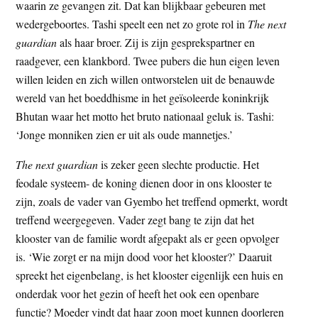
waarin ze gevangen zit. Dat kan blijkbaar gebeuren met
wedergeboortes. Tashi speelt een net zo grote rol in
The next
guardian
als haar broer. Zij is zijn gesprekspartner en
raadgever, een klankbord. Twee pubers die hun eigen leven
willen leiden en zich willen ontworstelen uit de benauwde
wereld van het boeddhisme in het geïsoleerde koninkrijk
Bhutan waar het motto het bruto nationaal geluk is. Tashi:
‘Jonge monniken zien er uit als oude mannetjes.’
The next guardian
is zeker geen slechte productie. Het
feodale systeem- de koning dienen door in ons klooster te
zijn, zoals de vader van Gyembo het treffend opmerkt, wordt
treffend weergegeven. Vader zegt bang te zijn dat het
klooster van de familie wordt afgepakt als er geen opvolger
is. ‘Wie zorgt er na mijn dood voor het klooster?’ Daaruit
spreekt het eigenbelang, is het klooster eigenlijk een huis en
onderdak voor het gezin of heeft het ook een openbare
functie? Moeder vindt dat haar zoon moet kunnen doorleren