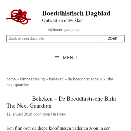
Door
Skip
Spring
Spring
Boeddhistisch Dagblad
naar
to
naar
naar
de
secondary
de
de
Ontwart en ontwikkelt
hoofd
menu
eerste
voettekst
Header
vijftiende jaargang
inhoud
sidebar
Rechts
Z
Z
o
o
e
e
MENU
k
k
b
o
i
p
home
»
filmbespreking
»
bekeken – de boeddhistische blik: the
n
next guardian
d
n
e
Bekeken – De Boeddhistische Blik:
e
z
The Next Guardian
n
e
d
12 januari 2018
door
Joop Ha Hoek
s
e
i
Een film over de diepe kloof tussen vader en zoon in een
z